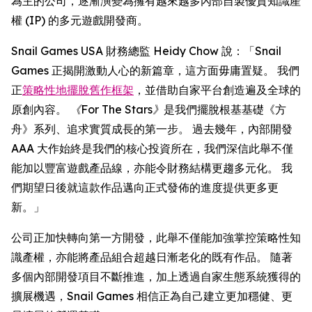
為主的公司，逐漸演變為擁有越來越多內部自製優質知識產
權 (IP) 的多元遊戲開發商。
Snail Games USA 財務總監 Heidy Chow 說：「Snail
Games 正揭開激動人心的新篇章，這方面毋庸置疑。 我們
正
策略性地擺脫舊作框架
，並借助自家平台創造遍及全球的
原創內容。
《For The Stars》
是我們擺脫根基基礎《方
舟》系列、追求實質成長的第一步。 過去幾年，內部開發
AAA 大作始終是我們的核心投資所在，我們深信此舉不僅
能加以豐富遊戲產品線，亦能令財務結構更趨多元化。 我
們期望日後就這款作品邁向正式發佈的進度提供更多更
新。」
公司正加快轉向第一方開發，此舉不僅能加強掌控策略性知
識產權，亦能將產品組合超越日漸老化的既有作品。 隨著
多個內部開發項目不斷推進，加上透過自家生態系統獲得的
擴展機遇，Snail Games 相信正為自己建立更加穩健、更