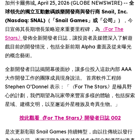
加州卡爾弗城, April 25, 2026 (GLOBE NEWSWIRE) --
全
球領先的獨立互動數碼娛樂開發商與發行商 Snail, Inc.
(Nasdaq: SNAL)（「Snail Games」或「公司」）
，今
日宣佈其長期增長策略迎來重要里程碑，為
《For The
Stars》
發佈全新開發者日誌，讓投資者及媒體深入了解遊
戲目前的開發情況，包括全新前期 Alpha 畫面及從未曝光
的概念藝術。
全新開發者日誌揭開幕後面紗，讓多位投入這款內部 AAA
大作開發工作的團隊成員現身說法。 首席軟件工程師
Stephen O’Donnel 表示：「
《For The Stars》
是極具野
心的計劃，我們期望為玩家帶來豐富多樣的體驗，包括探索
星域、建構文明，以至邂逅外星種族及奇異生物。」
按此觀看
《For The Stars》
開發者日誌 002
是次更新彰顯 Snail Games 持續轉型，由以往傳統以發行