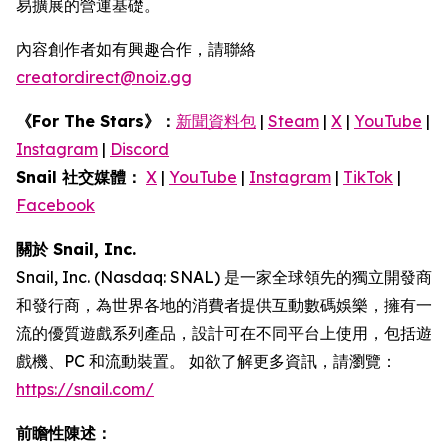
易擴展的營運基礎。
內容創作者如有興趣合作，請聯絡
creatordirect@noiz.gg
《For The Stars》：
新聞資料包
|
Steam
|
X
|
YouTube
|
Instagram
|
Discord
Snail 社交媒體：
X
|
YouTube
|
Instagram
|
TikTok
|
Facebook
關於 Snail, Inc.
Snail, Inc. (Nasdaq: SNAL) 是一家全球領先的獨立開發商
和發行商，為世界各地的消費者提供互動數碼娛樂，擁有一
流的優質遊戲系列產品，設計可在不同平台上使用，包括遊
戲機、PC 和流動裝置。 如欲了解更多資訊，請瀏覽：
https://snail.com/
前瞻性陳述：