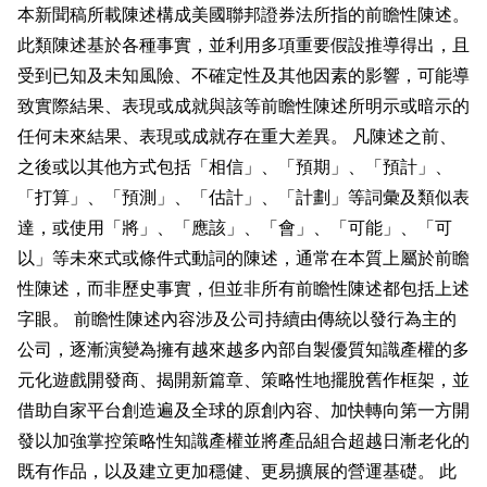
本新聞稿所載陳述構成美國聯邦證券法所指的前瞻性陳述。
此類陳述基於各種事實，並利用多項重要假設推導得出，且
受到已知及未知風險、不確定性及其他因素的影響，可能導
致實際結果、表現或成就與該等前瞻性陳述所明示或暗示的
任何未來結果、表現或成就存在重大差異。 凡陳述之前、
之後或以其他方式包括「相信」、「預期」、「預計」、
「打算」、「預測」、「估計」、「計劃」等詞彙及類似表
達，或使用「將」、「應該」、「會」、「可能」、「可
以」等未來式或條件式動詞的陳述，通常在本質上屬於前瞻
性陳述，而非歷史事實，但並非所有前瞻性陳述都包括上述
字眼。 前瞻性陳述內容涉及公司持續由傳統以發行為主的
公司，逐漸演變為擁有越來越多內部自製優質知識產權的多
元化遊戲開發商、揭開新篇章、策略性地擺脫舊作框架，並
借助自家平台創造遍及全球的原創內容、加快轉向第一方開
發以加強掌控策略性知識產權並將產品組合超越日漸老化的
既有作品，以及建立更加穩健、更易擴展的營運基礎。 此